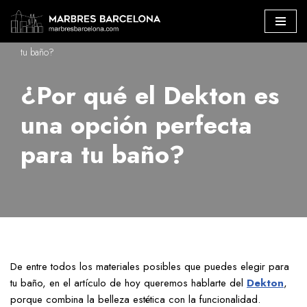
Marbres Barcelona
»
¿Por qué el Dekton es una opción perfecta para
Saltar
tu baño?
al
contenido
¿Por qué el Dekton es
una opción perfecta
para tu baño?
De entre todos los materiales posibles que puedes elegir para
tu baño, en el artículo de hoy queremos hablarte del
Dekton
,
porque combina la belleza estética con la funcionalidad.