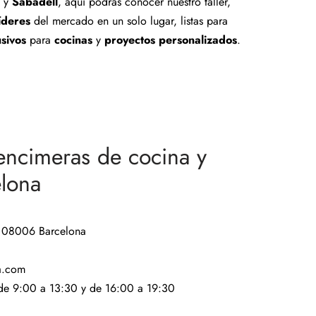
y
Sabadell
, aquí podrás conocer nuestro taller,
íderes
del mercado en un solo lugar, listas para
usivos
para
cocinas
y
proyectos personalizados
.
encimeras de cocina y
lona
, 08006 Barcelona
a.com
 de 9:00 a 13:30 y de 16:00 a 19:30