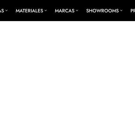
AS
MATERIALES
MARCAS
SHOWROOMS
P
ENCIMERAS A MEDIDA
ENCIMERAS PARA COCINAS
ENCIMERAS PARA BAÑO
MÁRMOL A MEDIDA
GRANITO A MEDIDA