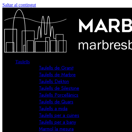
Saltar al contingut
Taulells
Taulells de Granit
Taulells de Marbre
Taulells Dekton
Taulells de Silestone
Taulells Porcellànics
Taulells de Quars
Taulells a mida
Taulells per a cuines
Taulells per a bany
Marmol la mesura