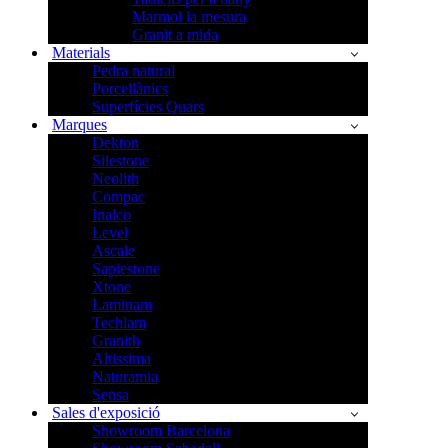
Marmol la mesura
Granit a mida
Materials
Pedra natural
Porcellànics
Superfícies Quars
Marques
Dekton
Silestone
Neolith
Compac
Inalco
Level
Ascale
Sapiestone
Xtone
Laminam
Techlam
Granith
Altissima
Naturamia
Sensa
Sales d'exposició
Showroom Barcelona