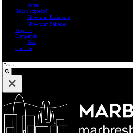
Sensa
Sales d'exposició
Showroom Barcelona
Showroom Sabadell
Projectes
Companyia
Bloc
Contacte
Cerca....