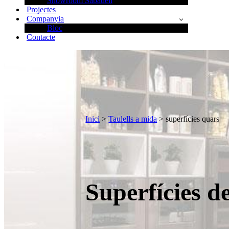
Showroom Sabadell
Projectes
Companyia
Bloc
Contacte
Inici
>
Taulells a mida
> superfícies quars
Superfícies d