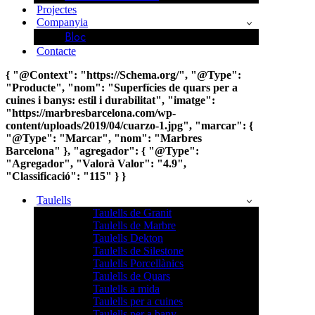
Projectes
Companyia
Bloc
Contacte
{ "@Context": "https://Schema.org/", "@Type":
"Producte", "nom": "Superfícies de quars per a
cuines i banys: estil i durabilitat", "imatge":
"https://marbresbarcelona.com/wp-
content/uploads/2019/04/cuarzo-1.jpg", "marcar": {
"@Type": "Marcar", "nom": "Marbres
Barcelona" }, "agregador": { "@Type":
"Agregador", "Valorà Valor": "4.9",
"Classificació": "115" } }
Taulells
Taulells de Granit
Taulells de Marbre
Taulells Dekton
Taulells de Silestone
Taulells Porcellànics
Taulells de Quars
Taulells a mida
Taulells per a cuines
Taulells per a bany