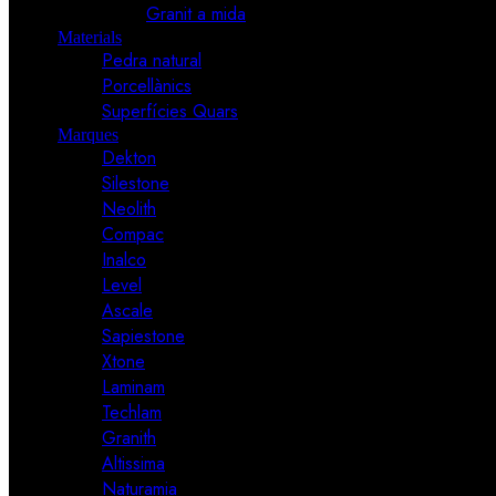
Granit a mida
Materials
Pedra natural
Porcellànics
Superfícies Quars
Marques
Dekton
Silestone
Neolith
Compac
Inalco
Level
Ascale
Sapiestone
Xtone
Laminam
Techlam
Granith
Altissima
Naturamia