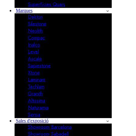
Superfícies Quars
Marques
Dekton
Silestone
Neolith
Compac
Inalco
Level
Ascale
Sapiestone
Xtone
Laminam
Techlam
Granith
Altissima
Naturamia
Sensa
Sales d'exposició
Showroom Barcelona
Showroom Sabadell