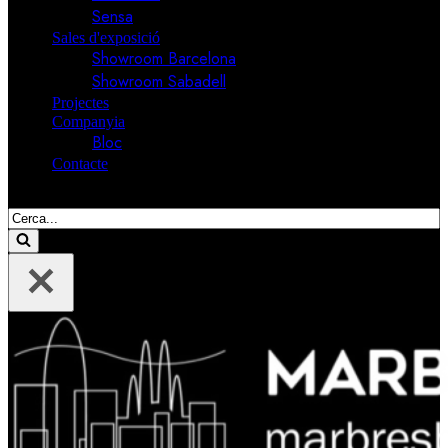
Sensa
Sales d'exposició
Showroom Barcelona
Showroom Sabadell
Projectes
Companyia
Bloc
Contacte
Cerca....