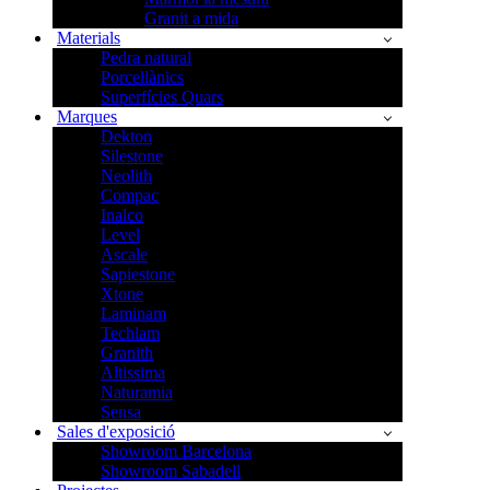
Granit a mida
Materials
Pedra natural
Porcellànics
Superfícies Quars
Marques
Dekton
Silestone
Neolith
Compac
Inalco
Level
Ascale
Sapiestone
Xtone
Laminam
Techlam
Granith
Altissima
Naturamia
Sensa
Sales d'exposició
Showroom Barcelona
Showroom Sabadell