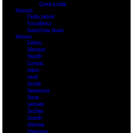
Granit a mida
Materials
Pedra natural
Porcellànics
Superfícies Quars
Marques
Dekton
Silestone
Neolith
Compac
Inalco
Level
Ascale
Sapiestone
Xtone
Laminam
Techlam
Granith
Altissima
Naturamia