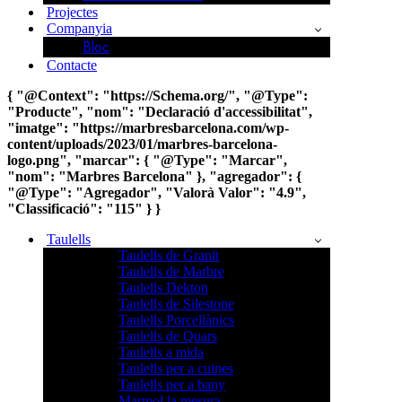
Projectes
Companyia
Bloc
Contacte
{ "@Context": "https://Schema.org/", "@Type":
"Producte", "nom": "Declaració d'accessibilitat",
"imatge": "https://marbresbarcelona.com/wp-
content/uploads/2023/01/marbres-barcelona-
logo.png", "marcar": { "@Type": "Marcar",
"nom": "Marbres Barcelona" }, "agregador": {
"@Type": "Agregador", "Valorà Valor": "4.9",
"Classificació": "115" } }
Taulells
Taulells de Granit
Taulells de Marbre
Taulells Dekton
Taulells de Silestone
Taulells Porcellànics
Taulells de Quars
Taulells a mida
Taulells per a cuines
Taulells per a bany
Marmol la mesura