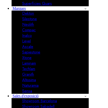
Superfícies Quars
Marques
Dekton
Silestone
Neolith
Compac
Inalco
Level
Ascale
Sapiestone
Xtone
Laminam
Techlam
Granith
Altissima
Naturamia
Sensa
Sales d'exposició
Showroom Barcelona
Showroom Sabadell