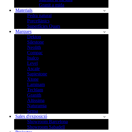
Granit a mida
Materials
Pedra natural
Porcellànics
Superfícies Quars
Marques
Dekton
Silestone
Neolith
Compac
Inalco
Level
Ascale
Sapiestone
Xtone
Laminam
Techlam
Granith
Altissima
Naturamia
Sensa
Sales d'exposició
Showroom Barcelona
Showroom Sabadell