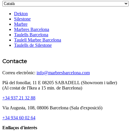
Dekton
Silestone
Marbre
Marbres Barcelona
Taulells Barcelona
Taulell Marbre Barcelona
Taulells de Silestone
Contacte
Correu electrònic:
info@marbresbarcelona.com
Plà del fonollar, 11 E 08205 SABADELL (Showroom i taller)
(Al costat de l'Ikea ​​a 15 min. de Barcelona)
+34 937 21 32 88
Via Augusta, 108, 08006 Barcelona (Sala d'exposició)
+34 934 60 02 64
Enllaços d'interès