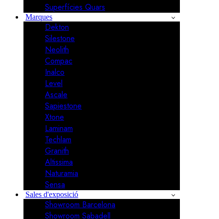
Superfícies Quars
Marques
Dekton
Silestone
Neolith
Compac
Inalco
Level
Ascale
Sapiestone
Xtone
Laminam
Techlam
Granith
Altissima
Naturamia
Sensa
Sales d'exposició
Showroom Barcelona
Showroom Sabadell