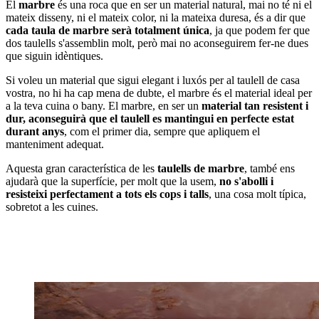
El
marbre
és una roca que en ser un material natural, mai no té ni el
mateix disseny, ni el mateix color, ni la mateixa duresa, és a dir que
cada taula de marbre serà totalment única
, ja que podem fer que
dos taulells s'assemblin molt, però mai no aconseguirem fer-ne dues
que siguin idèntiques.
Si voleu un material que sigui elegant i luxós per al taulell de casa
vostra, no hi ha cap mena de dubte, el marbre és el material ideal per
a la teva cuina o bany. El marbre, en ser un
material tan resistent i
dur, aconseguirà que el taulell es mantingui en perfecte estat
durant anys
, com el primer dia, sempre que apliquem el
manteniment adequat.
Aquesta gran característica de les
taulells de marbre
, també ens
ajudarà que la superfície, per molt que la usem,
no s'abolli i
resisteixi perfectament a tots els cops i talls
, una cosa molt típica,
sobretot a les cuines.