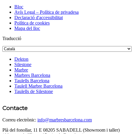
Bloc
Avís Legal – Política de privadesa
Declaració d'accessibilitat
Política de cookies
Mapa del lloc
Traducció
Dekton
Silestone
Marbre
Marbres Barcelona
Taulells Barcelona
Taulell Marbre Barcelona
Taulells de Silestone
Contacte
Correu electrònic:
info@marbresbarcelona.com
Plà del fonollar, 11 E 08205 SABADELL (Showroom i taller)