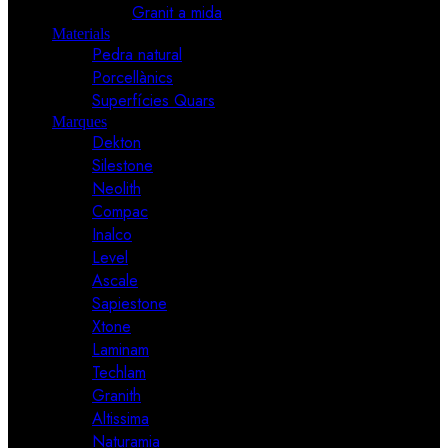
Granit a mida
Materials
Pedra natural
Porcellànics
Superfícies Quars
Marques
Dekton
Silestone
Neolith
Compac
Inalco
Level
Ascale
Sapiestone
Xtone
Laminam
Techlam
Granith
Altissima
Naturamia