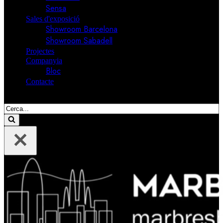
Sensa
Sales d'exposició
Showroom Barcelona
Showroom Sabadell
Projectes
Companyia
Bloc
Contacte
Cerca....