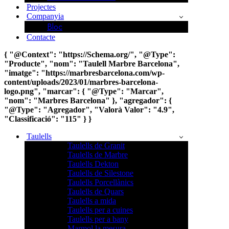
Projectes
Companyia
Bloc
Contacte
{ "@Context": "https://Schema.org/", "@Type":
"Producte", "nom": "Taulell Marbre Barcelona",
"imatge": "https://marbresbarcelona.com/wp-
content/uploads/2023/01/marbres-barcelona-
logo.png", "marcar": { "@Type": "Marcar",
"nom": "Marbres Barcelona" }, "agregador": {
"@Type": "Agregador", "Valorà Valor": "4.9",
"Classificació": "115" } }
Taulells
Taulells de Granit
Taulells de Marbre
Taulells Dekton
Taulells de Silestone
Taulells Porcellànics
Taulells de Quars
Taulells a mida
Taulells per a cuines
Taulells per a bany
Marmol la mesura