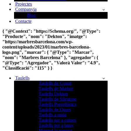
Projectes
Companyia
Bloc
Contacte
{ "@Context": "https://Schema.org/", "@Type":
"Producte", "nom": "Dekton", "imatge":
"https://marbresbarcelona.com/wp-
content/uploads/2023/01/marbres-barcelona-
logo.png", "marcar": { "@Type": "Marcar",
"nom": "Marbres Barcelona" }, "agregador": {
"@Type": "Agregador", "Valorà Valor": "4.9",
"Classificació": "115" } }
Taulells
Taulells de Granit
Taulells de Marbre
Taulells Dekton
Taulells de Silestone
Taulells Porcellànics
Taulells de Quars
Taulells a mida
Taulells per a cuines
Taulells per a bany
Marmol la mesura