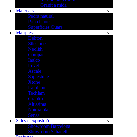
Granit a mida
Materials
Pedra natural
Porcellànics
Superfícies Quars
Marques
Dekton
Silestone
Neolith
Compac
Inalco
Level
Ascale
Sapiestone
Xtone
Laminam
Techlam
Granith
Altissima
Naturamia
Sensa
Sales d'exposició
Showroom Barcelona
Showroom Sabadell