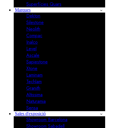
Superfícies Quars
Marques
Dekton
Silestone
Neolith
Compac
Inalco
Level
Ascale
Sapiestone
Xtone
Laminam
Techlam
Granith
Altissima
Naturamia
Sensa
Sales d'exposició
Showroom Barcelona
Showroom Sabadell