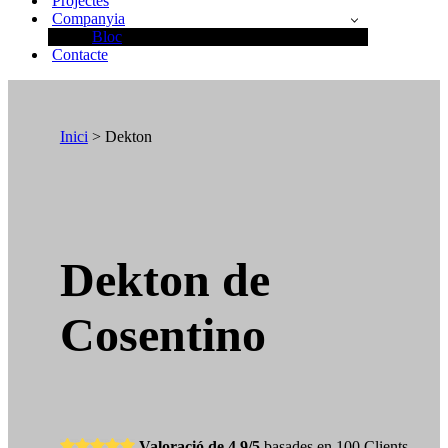
Projectes
Companyia
Bloc
Contacte
Inici
> Dekton
Dekton de
Cosentino
Valoració de 4,9/5
basades en 100 Clients