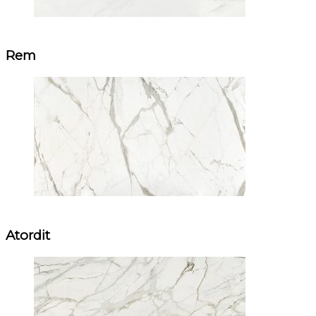
Rem
Atordit