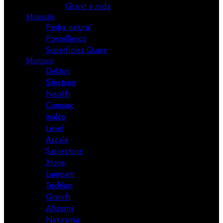
Granit a mida
Materials
Pedra natural
Porcellànics
Superfícies Quars
Marques
Dekton
Silestone
Neolith
Compac
Inalco
Level
Ascale
Sapiestone
Xtone
Laminam
Techlam
Granith
Altissima
Naturamia