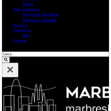
Sensa
Sales d'exposició
Showroom Barcelona
Showroom Sabadell
Projectes
Companyia
Bloc
Contacte
Cerca....