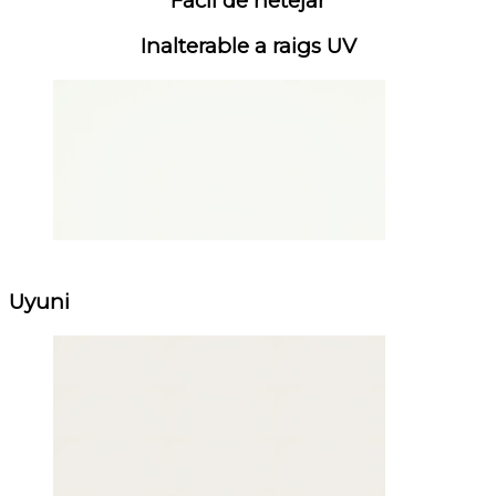
Fàcil de netejar
Inalterable a raigs UV
Uyuni