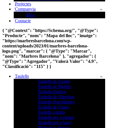
Projectes
Companyia
Bloc
Contacte
{ "@Context": "https://Schema.org/", "@Type":
"Producte", "nom": "Mapa del lloc", "imatge":
"https://marbresbarcelona.com/wp-
content/uploads/2023/01/marbres-barcelona-
logo.png", "marcar": { "@Type": "Marcar",
"nom": "Marbres Barcelona" }, "agregador": {
"@Type": "Agregador", "Valorà Valor": "4.9",
"Classificació": "115" } }
Taulells
Taulells de Granit
Taulells de Marbre
Taulells Dekton
Taulells de Silestone
Taulells Porcellànics
Taulells de Quars
Taulells a mida
Taulells per a cuines
Taulells per a bany
Marmol la mesura