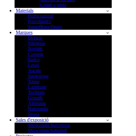
Granit a mida
Materials
Pedra natural
Porcellànics
Superfícies Quars
Marques
Dekton
Silestone
Neolith
Compac
Inalco
Level
Ascale
Sapiestone
Xtone
Laminam
Techlam
Granith
Altissima
Naturamia
Sensa
Sales d'exposició
Showroom Barcelona
Showroom Sabadell