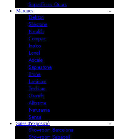
Superfícies Quars
Marques
Dekton
Silestone
Neolith
Compac
Inalco
Level
Ascale
Sapiestone
Xtone
Laminam
Techlam
Granith
Altissima
Naturamia
Sensa
Sales d'exposició
Showroom Barcelona
Showroom Sabadell