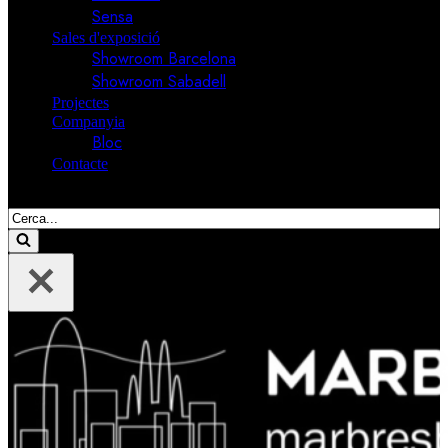
Sensa
Sales d'exposició
Showroom Barcelona
Showroom Sabadell
Projectes
Companyia
Bloc
Contacte
Cerca....