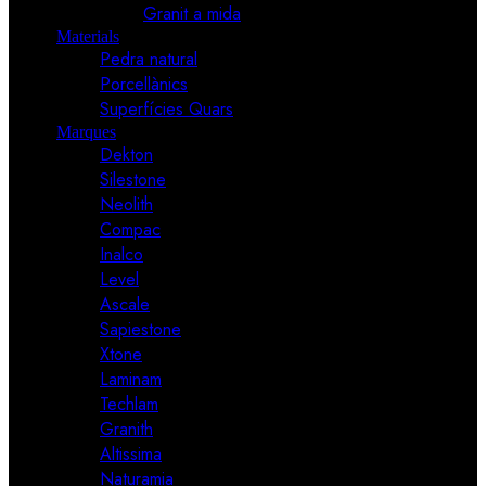
Granit a mida
Materials
Pedra natural
Porcellànics
Superfícies Quars
Marques
Dekton
Silestone
Neolith
Compac
Inalco
Level
Ascale
Sapiestone
Xtone
Laminam
Techlam
Granith
Altissima
Naturamia