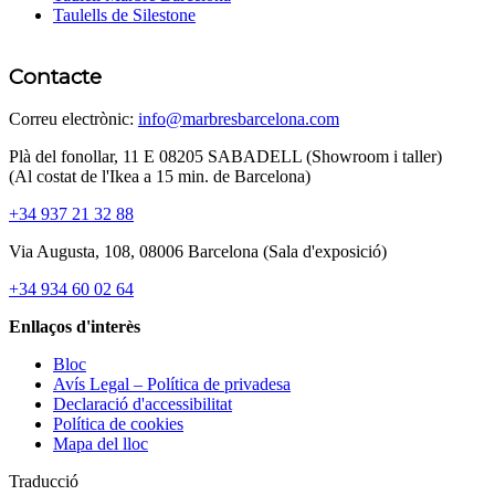
Taulells de Silestone
Contacte
Correu electrònic:
info@marbresbarcelona.com
Plà del fonollar, 11 E 08205 SABADELL (Showroom i taller)
(Al costat de l'Ikea ​​a 15 min. de Barcelona)
+34 937 21 32 88
Via Augusta, 108, 08006 Barcelona (Sala d'exposició)
+34 934 60 02 64
Enllaços d'interès
Bloc
Avís Legal – Política de privadesa
Declaració d'accessibilitat
Política de cookies
Mapa del lloc
Traducció