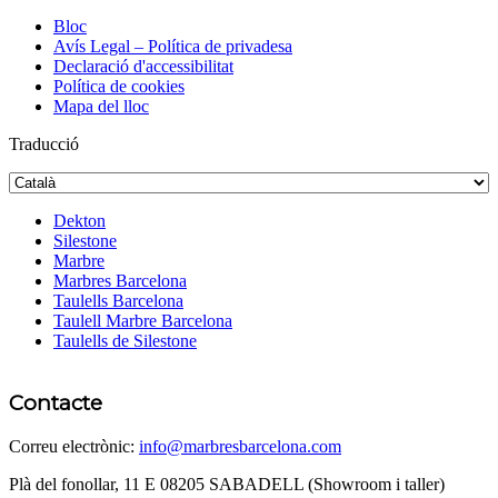
Bloc
Avís Legal – Política de privadesa
Declaració d'accessibilitat
Política de cookies
Mapa del lloc
Traducció
Dekton
Silestone
Marbre
Marbres Barcelona
Taulells Barcelona
Taulell Marbre Barcelona
Taulells de Silestone
Contacte
Correu electrònic:
info@marbresbarcelona.com
Plà del fonollar, 11 E 08205 SABADELL (Showroom i taller)