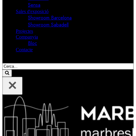
Sensa
Sales d'exposició
Showroom Barcelona
Showroom Sabadell
Projectes
Companyia
Bloc
Contacte
Cerca....