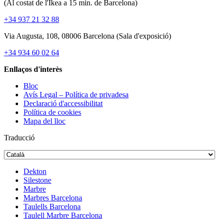
(Al costat de l'Ikea ​​a 15 min. de Barcelona)
+34 937 21 32 88
Via Augusta, 108, 08006 Barcelona (Sala d'exposició)
+34 934 60 02 64
Enllaços d'interès
Bloc
Avís Legal – Política de privadesa
Declaració d'accessibilitat
Política de cookies
Mapa del lloc
Traducció
Dekton
Silestone
Marbre
Marbres Barcelona
Taulells Barcelona
Taulell Marbre Barcelona