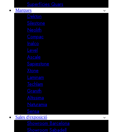
Superfícies Quars
Marques
Dekton
Silestone
Neolith
Compac
Inalco
Level
Ascale
Sapiestone
Xtone
Laminam
Techlam
Granith
Altissima
Naturamia
Sensa
Sales d'exposició
Showroom Barcelona
Showroom Sabadell