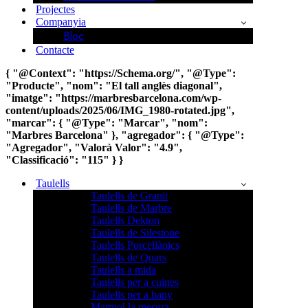
Projectes
Companyia
Bloc
Contacte
{ "@Context": "https://Schema.org/", "@Type":
"Producte", "nom": "El tall anglès diagonal",
"imatge": "https://marbresbarcelona.com/wp-
content/uploads/2025/06/IMG_1980-rotated.jpg",
"marcar": { "@Type": "Marcar", "nom":
"Marbres Barcelona" }, "agregador": { "@Type":
"Agregador", "Valorà Valor": "4.9",
"Classificació": "115" } }
Taulells
Taulells de Granit
Taulells de Marbre
Taulells Dekton
Taulells de Silestone
Taulells Porcellànics
Taulells de Quars
Taulells a mida
Taulells per a cuines
Taulells per a bany
Marmol la mesura