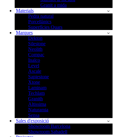
Granit a mida
Materials
Pedra natural
Porcellànics
Superfícies Quars
Marques
Dekton
Silestone
Neolith
Compac
Inalco
Level
Ascale
Sapiestone
Xtone
Laminam
Techlam
Granith
Altissima
Naturamia
Sensa
Sales d'exposició
Showroom Barcelona
Showroom Sabadell