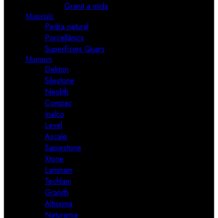
Granit a mida
Materials
Pedra natural
Porcellànics
Superfícies Quars
Marques
Dekton
Silestone
Neolith
Compac
Inalco
Level
Ascale
Sapiestone
Xtone
Laminam
Techlam
Granith
Altissima
Naturamia