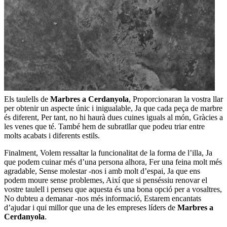
Els taulells de
Marbres a Cerdanyola
, Proporcionaran la vostra llar
per obtenir un aspecte únic i inigualable, Ja que cada peça de marbre
és diferent, Per tant, no hi haurà dues cuines iguals al món, Gràcies a
les venes que té. També hem de subratllar que podeu triar entre
molts acabats i diferents estils.
Finalment, Volem ressaltar la funcionalitat de la forma de l’illa, Ja
que podem cuinar més d’una persona alhora, Fer una feina molt més
agradable, Sense molestar -nos i amb molt d’espai, Ja que ens
podem moure sense problemes, Així que si penséssiu renovar el
vostre taulell i penseu que aquesta és una bona opció per a vosaltres,
No dubteu a demanar -nos més informació, Estarem encantats
d’ajudar i qui millor que una de les empreses líders de
Marbres a
Cerdanyola
.