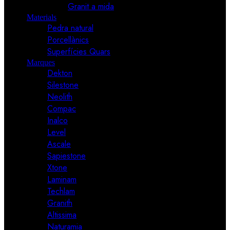
Granit a mida
Materials
Pedra natural
Porcellànics
Superfícies Quars
Marques
Dekton
Silestone
Neolith
Compac
Inalco
Level
Ascale
Sapiestone
Xtone
Laminam
Techlam
Granith
Altissima
Naturamia