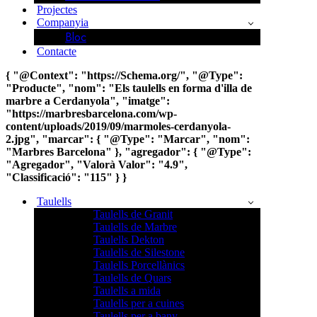
Projectes
Companyia
Bloc
Contacte
{ "@Context": "https://Schema.org/", "@Type":
"Producte", "nom": "Els taulells en forma d'illa de
marbre a Cerdanyola", "imatge":
"https://marbresbarcelona.com/wp-
content/uploads/2019/09/marmoles-cerdanyola-
2.jpg", "marcar": { "@Type": "Marcar", "nom":
"Marbres Barcelona" }, "agregador": { "@Type":
"Agregador", "Valorà Valor": "4.9",
"Classificació": "115" } }
Taulells
Taulells de Granit
Taulells de Marbre
Taulells Dekton
Taulells de Silestone
Taulells Porcellànics
Taulells de Quars
Taulells a mida
Taulells per a cuines
Taulells per a bany