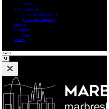
Sensa
Sales d'exposició
Showroom Barcelona
Showroom Sabadell
Projectes
Companyia
Bloc
Contacte
Cerca....