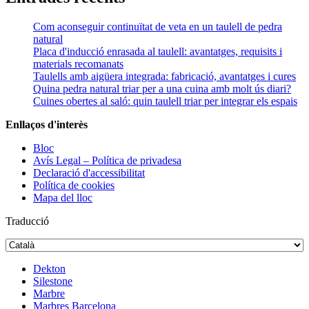
Com aconseguir continuïtat de veta en un taulell de pedra
natural
Placa d'inducció enrasada al taulell: avantatges, requisits i
materials recomanats
Taulells amb aigüera integrada: fabricació, avantatges i cures
Quina pedra natural triar per a una cuina amb molt ús diari?
Cuines obertes al saló: quin taulell triar per integrar els espais
Enllaços d'interès
Bloc
Avís Legal – Política de privadesa
Declaració d'accessibilitat
Política de cookies
Mapa del lloc
Traducció
Dekton
Silestone
Marbre
Marbres Barcelona