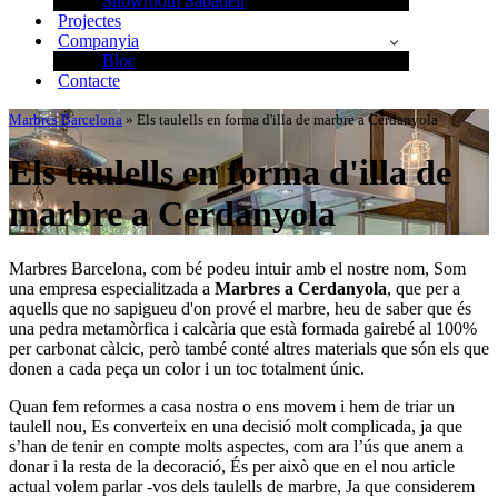
Showroom Sabadell
Projectes
Companyia
Bloc
Contacte
Marbres Barcelona
»
Els taulells en forma d'illa de marbre a Cerdanyola
Els taulells en forma d'illa de
marbre a Cerdanyola
Marbres Barcelona, com bé podeu intuir amb el nostre nom, Som
una empresa especialitzada a
Marbres a Cerdanyola
, que per a
aquells que no sapigueu d'on prové el marbre, heu de saber que és
una pedra metamòrfica i calcària que està formada gairebé al 100%
per carbonat càlcic, però també conté altres materials que són els que
donen a cada peça un color i un toc totalment únic.
Quan fem reformes a casa nostra o ens movem i hem de triar un
taulell nou, Es converteix en una decisió molt complicada, ja que
s’han de tenir en compte molts aspectes, com ara l’ús que anem a
donar i la resta de la decoració, És per això que en el nou article
actual volem parlar -vos dels taulells de marbre, Ja que considerem