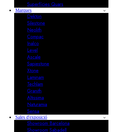
Superfícies Quars
Marques
Dekton
Silestone
Neolith
Compac
Inalco
Level
Ascale
Sapiestone
Xtone
Laminam
Techlam
Granith
Altissima
Naturamia
Sensa
Sales d'exposició
Showroom Barcelona
Showroom Sabadell