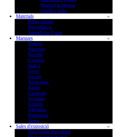
Marmol la mesura
Granit a mida
Materials
Pedra natural
Porcellànics
Superfícies Quars
Marques
Dekton
Silestone
Neolith
Compac
Inalco
Level
Ascale
Sapiestone
Xtone
Laminam
Techlam
Granith
Altissima
Naturamia
Sensa
Sales d'exposició
Showroom Barcelona