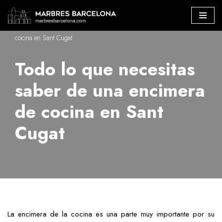
Marbres Barcelona
»
Todo lo que necesitas saber de una encimera de
Saltar
cocina en Sant Cugat
al
contenido
Todo lo que necesitas
saber de una encimera
de cocina en Sant
Cugat
La encimera de la cocina es una parte muy importante por su