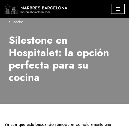
Marbres Barcelona
»
Silestone en Hospitalet: la opción perfecta para
Saltar
su cocina
al
contenido
Silestone en
Hospitalet: la opción
perfecta para su
cocina
Ya sea que esté buscando remodelar completamente una