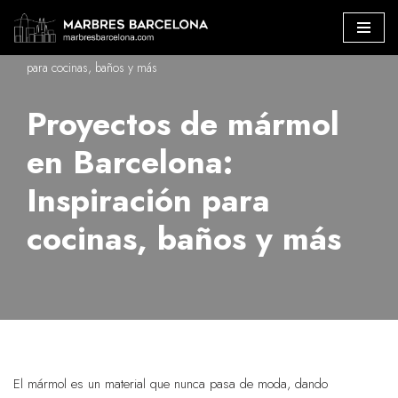
Marbres Barcelona
»
Proyectos de mármol en Barcelona: Inspiración
Saltar
para cocinas, baños y más
al
contenido
Proyectos de mármol
en Barcelona:
Inspiración para
cocinas, baños y más
El mármol es un material que nunca pasa de moda, dando