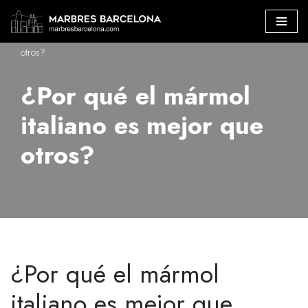
Marbres Barcelona
»
¿Por qué el mármol italiano es mejor que
Saltar
otros?
al
contenido
¿Por qué el mármol
italiano es mejor que
otros?
¿Por qué el mármol
italiano es mejor que