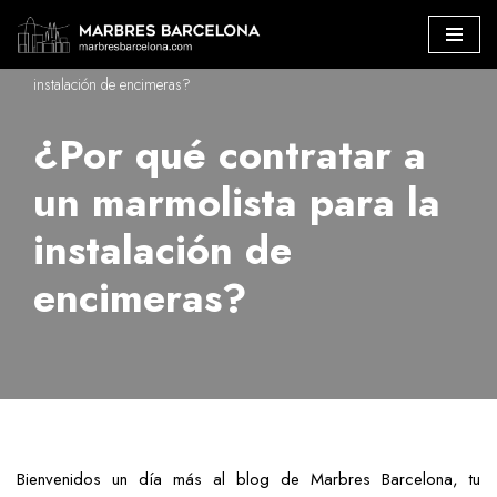
Marbres Barcelona
»
¿Por qué contratar a un marmolista para la
Saltar
instalación de encimeras?
al
contenido
¿Por qué contratar a
un marmolista para la
instalación de
encimeras?
Bienvenidos un día más al blog de Marbres Barcelona, tu