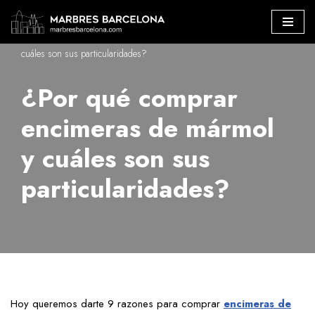
Marbres Barcelona
»
¿Por qué comprar encimeras de mármol y
Saltar
cuáles son sus particularidades?
al
contenido
¿Por qué comprar
encimeras de mármol
y cuáles son sus
particularidades?
Hoy queremos darte 9 razones para comprar
encimeras de