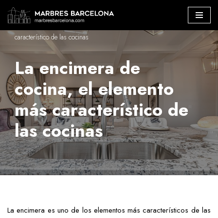
Marbres Barcelona
»
La encimera de cocina, el elemento más
Saltar
característico de las cocinas
al
contenido
La encimera de
cocina, el elemento
más característico de
las cocinas
La encimera es uno de los elementos más característicos de las