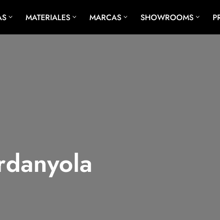
AS
MATERIALES
MARCAS
SHOWROOMS
P
ENCIMERAS A MEDIDA
ENCIMERAS PARA COCINAS
ENCIMERAS PARA BAÑO
MÁRMOL A MEDIDA
GRANITO A MEDIDA
rdanyola