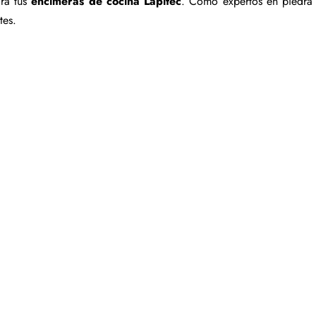
ara tus
encimeras de cocina Lapitec
. Como expertos en piedra
tes.