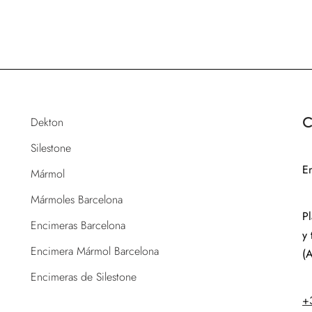
Dekton
C
Silestone
E
Mármol
Mármoles Barcelona
P
Encimeras Barcelona
y 
Encimera Mármol Barcelona
(A
Encimeras de Silestone
+